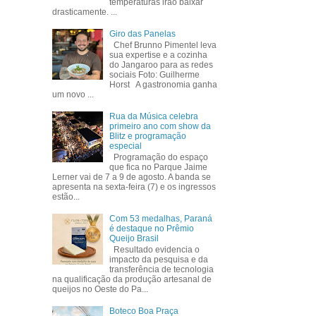
temperaturas irão baixar
drasticamente. ...
Giro das Panelas
Chef Brunno Pimentel leva
sua expertise e a cozinha
do Jangaroo para as redes
sociais Foto: Guilherme
Horst A gastronomia ganha
um novo ...
Rua da Música celebra
primeiro ano com show da
Blitz e programação
especial
Programação do espaço
que fica no Parque Jaime
Lerner vai de 7 a 9 de agosto. A banda se
apresenta na sexta-feira (7) e os ingressos
estão...
Com 53 medalhas, Paraná
é destaque no Prêmio
Queijo Brasil
Resultado evidencia o
impacto da pesquisa e da
transferência de tecnologia
na qualificação da produção artesanal de
queijos no Oeste do Pa...
Boteco Boa Praça