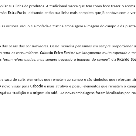
iar sua linha de produtos. A tradicional marca que tem como foco trazer o aroma 
ersão
Extra Forte
, deixando então sua linha mais completa que já contava com a ver
duas versões: vácuo e almofada e traz na embalagem a imagem do campo e da planta
o das casas dos consumidores. Dessa maneira pensamos em sempre proporcionar 
o para os consumidores.
Caboclo Extra Forte
é um lançamento muito esperado e te
ens foram reformuladas, mas sempre trazendo a imagem do campo
”, diz
Ricardo Sou
s e saca de café, elementos que remetem ao campo e são símbolos que reforçam ai
O novo visual para
Caboclo
é mais atrativo e possui elementos que remetem o camp
gata a tradição e a origem do café.
As novas embalagens foram idealizadas por Nar