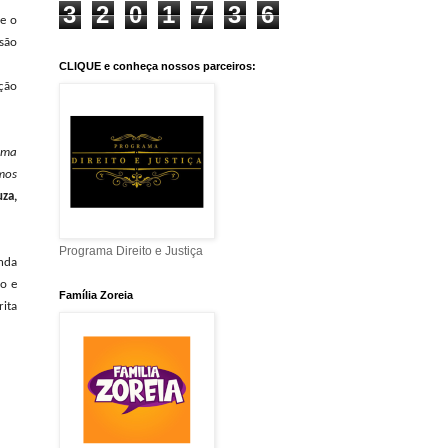
3
2
0
1
7
3
6
e o
são
CLIQUE e conheça nossos parceiros:
ção
uma
mos
za,
Programa Direito e Justiça
nda
o e
Família Zoreia
ita