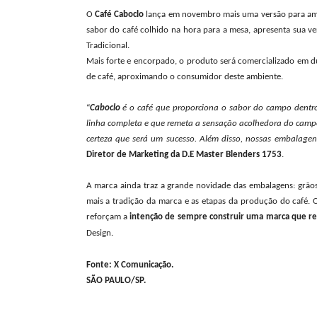
O
Café Caboclo
lança em novembro mais uma versão para ampl
sabor do café colhido na hora para a mesa, apresenta sua v
Tradicional.
Mais forte e encorpado, o produto será comercializado em 
de café, aproximando o consumidor deste ambiente.
“
Caboclo
é o café que proporciona o sabor do campo dentr
linha completa e que remeta a sensação acolhedora do camp
certeza que será um sucesso. Além disso, nossas embalag
Diretor de Marketing da D.E Master Blenders 1753
.
A marca ainda traz a grande novidade das embalagens: grão
mais a tradição da marca e as etapas da produção do café. 
reforçam a
intenção de sempre construir uma marca que res
Design.
Fonte: X Comunicação.
SÃO PAULO/SP.