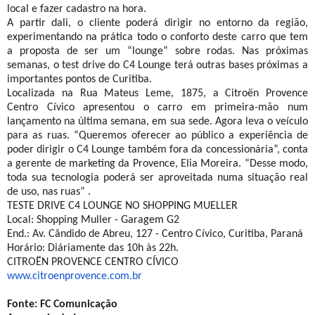
local e fazer cadastro na hora.
A partir dali, o cliente poderá dirigir no entorno da região,
experimentando na prática todo o conforto deste carro que tem
a proposta de ser um “lounge” sobre rodas. Nas próximas
semanas, o test drive do C4 Lounge terá outras bases próximas a
importantes pontos de Curitiba.
Localizada na Rua Mateus Leme, 1875, a Citroën Provence
Centro Cívico apresentou o carro em primeira-mão num
lançamento na última semana, em sua sede. Agora leva o veículo
para as ruas. “Queremos oferecer ao público a experiência de
poder dirigir o C4 Lounge também fora da concessionária”, conta
a gerente de marketing da Provence, Elia Moreira. “Desse modo,
toda sua tecnologia poderá ser aproveitada numa situação real
de uso, nas ruas” .
TESTE DRIVE C4 LOUNGE NO SHOPPING MUELLER
Local: Shopping Muller - Garagem G2
End.: Av. Cândido de Abreu, 127 - Centro Cívico, Curitiba, Paraná
Horário: Diáriamente das 10h às 22h.
CITROËN PROVENCE CENTRO CÍVICO
www.citroenprovence.com.br
Fonte: FC Comunicação