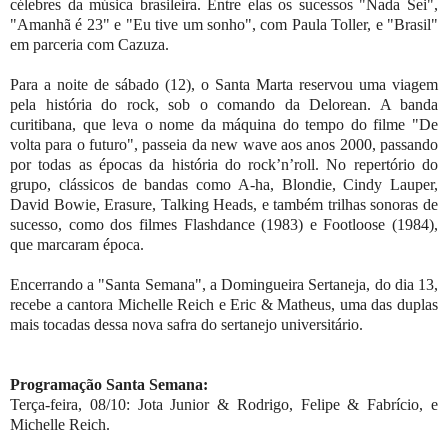
célebres da música brasileira. Entre elas os sucessos "Nada Sei",
"Amanhã é 23" e "Eu tive um sonho", com Paula Toller, e "Brasil"
em parceria com Cazuza.
Para a noite de sábado (12), o Santa Marta reservou uma viagem
pela história do rock, sob o comando da Delorean. A banda
curitibana, que leva o nome da máquina do tempo do filme "De
volta para o futuro", passeia da new wave aos anos 2000, passando
por todas as épocas da história do rock’n’roll. No repertório do
grupo, clássicos de bandas como A-ha, Blondie, Cindy Lauper,
David Bowie, Erasure, Talking Heads, e também trilhas sonoras de
sucesso, como dos filmes Flashdance (1983) e Footloose (1984),
que marcaram época.
Encerrando a "Santa Semana", a Domingueira Sertaneja, do dia 13,
recebe a cantora Michelle Reich e Eric & Matheus, uma das duplas
mais tocadas dessa nova safra do sertanejo universitário.
Programação Santa Semana:
Terça-feira, 08/10: Jota Junior & Rodrigo, Felipe & Fabrício, e
Michelle Reich.