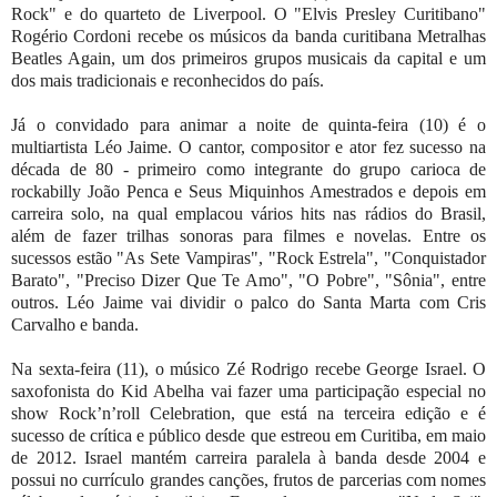
Rock" e do quarteto de Liverpool. O "Elvis Presley Curitibano"
Rogério Cordoni recebe os músicos da banda curitibana Metralhas
Beatles Again, um dos primeiros grupos musicais da capital e um
dos mais tradicionais e reconhecidos do país.
Já o convidado para animar a noite de quinta-feira (10) é o
multiartista Léo Jaime. O cantor, compositor e ator fez sucesso na
década de 80 - primeiro como integrante do grupo carioca de
rockabilly João Penca e Seus Miquinhos Amestrados e depois em
carreira solo, na qual emplacou vários hits nas rádios do Brasil,
além de fazer trilhas sonoras para filmes e novelas. Entre os
sucessos estão "As Sete Vampiras", "Rock Estrela", "Conquistador
Barato", "Preciso Dizer Que Te Amo", "O Pobre", "Sônia", entre
outros. Léo Jaime vai dividir o palco do Santa Marta com Cris
Carvalho e banda.
Na sexta-feira (11), o músico Zé Rodrigo recebe George Israel. O
saxofonista do Kid Abelha vai fazer uma participação especial no
show Rock’n’roll Celebration, que está na terceira edição e é
sucesso de crítica e público desde que estreou em Curitiba, em maio
de 2012. Israel mantém carreira paralela à banda desde 2004 e
possui no currículo grandes canções, frutos de parcerias com nomes