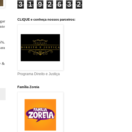
3
1
9
2
6
3
2
CLIQUE e conheça nossos parceiros:
lgar
ante
5%.
ara
y &
Programa Direito e Justiça
Família Zoreia