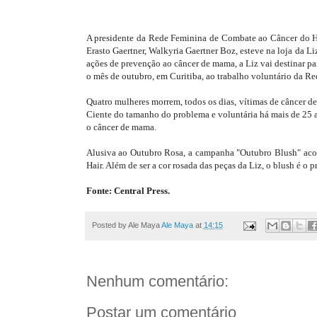
A presidente da Rede Feminina de Combate ao Câncer do H
Erasto Gaertner, Walkyria Gaertner Boz, esteve na loja da Liz
ações de prevenção ao câncer de mama, a Liz vai destinar pa
o mês de outubro, em Curitiba, ao trabalho voluntário da 
Quatro mulheres morrem, todos os dias, vítimas de câncer 
Ciente do tamanho do problema e voluntária há mais de 25 
o câncer de mama.
Alusiva ao Outubro Rosa, a campanha "Outubro Blush" acon
Hair. Além de ser a cor rosada das peças da Liz, o blush é 
Fonte: Central Press.
Posted by Ale Maya
Ale Maya
at
14:15
Nenhum comentário:
Postar um comentário