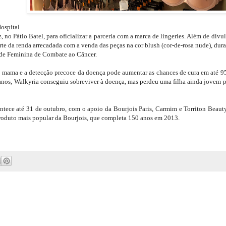
ospital
, no Pátio Batel, para oficializar a parceria com a marca de lingeries. Além de divu
rte da renda arrecadada com a venda das peças na cor blush (cor-de-rosa nude), dur
Rede Feminina de Combate ao Câncer.
de mama e a detecção precoce da doença pode aumentar as chances de cura em até 9
anos, Walkyria conseguiu sobreviver à doença, mas perdeu uma filha ainda jovem p
tece até 31 de outubro, com o apoio da Bourjois Paris, Carmim e Torriton Beaut
o produto mais popular da Bourjois, que completa 150 anos em 2013.