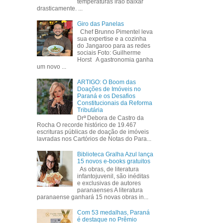
temperaturas irão baixar
drasticamente. ...
Giro das Panelas
Chef Brunno Pimentel leva
sua expertise e a cozinha
do Jangaroo para as redes
sociais Foto: Guilherme
Horst A gastronomia ganha
um novo ...
ARTIGO: O Boom das
Doações de Imóveis no
Paraná e os Desafios
Constitucionais da Reforma
Tributária
Drª Debora de Castro da
Rocha O recorde histórico de 19.467
escrituras públicas de doação de imóveis
lavradas nos Cartórios de Notas do Para...
Biblioteca Gralha Azul lança
15 novos e-books gratuitos
As obras, de literatura
infantojuvenil, são inéditas
e exclusivas de autores
paranaenses A literatura
paranaense ganhará 15 novas obras in...
Com 53 medalhas, Paraná
é destaque no Prêmio