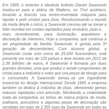
Em 1895, o inventor e idealista boêmio Daniel Swarovski
mudou-se para a aldeia de Wattens, no Tirol austríaco,
levando a tiracolo sua recém-inventada máquina para
lapidar e polir cristais para jóias. Revolucionando o mundo
da moda desde o início, a Swarovski cresceu até se tornar a
líder mundial em cristais lapidados para vestuário, jóias e,
mais recentemente, para iluminação, arquitetura e
decoração de interiores. Hoje a companhia, que continua a
ser propriedade da família Swarovski, é gerida pela 5ª
geração de descendentes. Com alcance global, a
Swarovski conta com cerca de 25.000 funcionários, está
presente em mais de 120 países e teve receita em 2012 de
2.38 bilhões de euros. A Swarovski é formada por duas
grandes divisões, uma que produz e vende componentes de
cristal para a indústria e outra que cria peças de design para
o consumidor. A Swarovski tornou.-se um ingrediente
essencial no design internacional. Desde 1965 a empresa
também se dedica à indústria de jóias, oferecendo gemas
naturais lapidadas com precisão. Mostrando a criatividade
inata da companhia, as linhas de marca própria de moda,
joalharia, acessórios e algumas peças de decoração são
vendidas em mais de 2.350 lojas da Swarovski em todas as