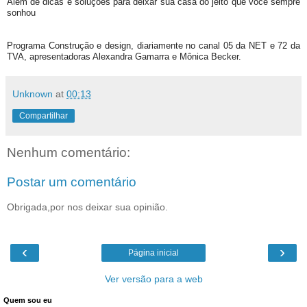
Além de dicas e soluções para deixar sua casa do jeito que você sempre
sonhou
Programa Construção e design, diariamente no canal 05 da NET e 72 da
TVA, apresentadoras Alexandra Gamarra e Mônica Becker.
Unknown
at
00:13
Compartilhar
Nenhum comentário:
Postar um comentário
Obrigada,por nos deixar sua opinião.
‹
›
Página inicial
Ver versão para a web
Quem sou eu