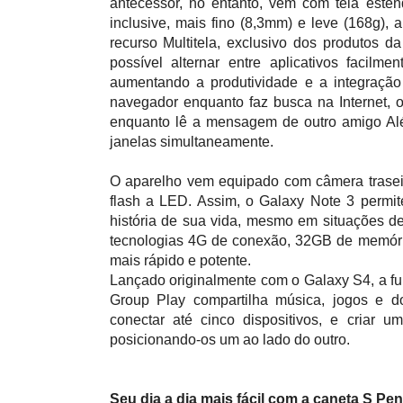
antecessor, no entanto, vem com tela est
inclusive, mais fino (8,3mm) e leve (168g),
recurso Multitela, exclusivo dos produto
possível alternar entre aplicativos facilm
aumentando a produtividade
e a integração
navegador enquanto faz busca na Internet
enquanto
lê a mensagem
de outro amigo Al
janelas simultaneamente.
O aparelho vem equipado com câmera traseir
flash a LED. Assim, o Galaxy Note 3 permit
história de sua vida, mesmo em situações de
tecnologias 4G de conexão, 32GB de memóri
mais rápido e potente.
Lançado originalmente com o Galaxy S4, a fu
Group Play compartilha música, jogos e 
conectar até cinco dispositivos, e criar u
posicionando-os um ao lado do outro.
Seu dia a dia mais fácil com a caneta S Pen