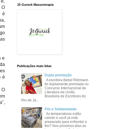
 é,
Jô Gureck Massoterapia
. O
e é
na,
 um
igo
uas
m e
 da
Publicações mais lidas
tes
Dupla premiação
 é
A escritora Bebel Ritzmann
foi duplamente premiada no
Concurso Internacional de
. O
Literatura da União
dem
Brasileira de Escritores do
Rio de Ja...
a",
Frio e Solidariedade
As temperaturas estão
caindo e você já está
preparado para enfrentar o
frio? Nos próximos dias as