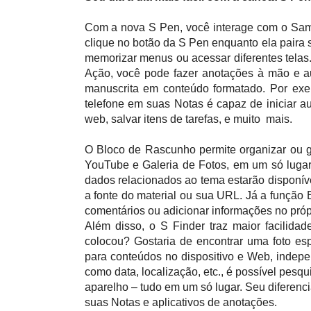
Com a nova S Pen, você interage com o Sams
clique no botão da S Pen enquanto ela paira 
memorizar menus ou acessar diferentes telas
Ação, você pode fazer anotações à mão e a
manuscrita
em conteúdo formatado. Por
exem
telefone em suas Notas é capaz de iniciar a
web, salvar itens de tarefas, e muito mais.
O Bloco de Rascunho permite organizar ou gu
YouTube e Galeria de Fotos, em um só lugar
dados relacionados ao tema estarão disponí
a fonte do material ou sua URL. Já a função 
comentários ou adicionar informações no próp
Além disso, o S Finder traz maior facilid
colocou? Gostaria de encontrar uma foto es
para conteúdos no dispositivo e Web, indepen
como data, localização, etc., é possível pe
aparelho – tudo em um só lugar. Seu diferenc
suas Notas e aplicativos de anotações.