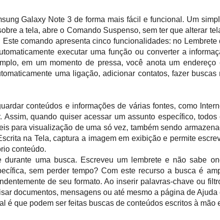
ung Galaxy Note 3 de forma mais fácil e funcional. Um simp
sobre a tela, abre o Comando Suspenso, sem ter que alterar tel
. Este comando apresenta cinco funcionalidades: no Lembrete
utomaticamente executar uma função ou converter a informa
plo, em um momento de pressa, você anota um endereço 
utomaticamente uma ligação, adicionar contatos, fazer buscas
ardar conteúdos e informações de várias fontes, como Intern
. Assim, quando quiser acessar um assunto específico, todos
veis para visualização de uma só vez, também sendo armazen
Escrita na Tela, captura a imagem em exibição e permite escre
rio conteúdo.
ade durante uma busca. Escreveu um lembrete e não sabe o
pecífica, sem perder tempo? Com este recurso a busca é am
dentemente de seu formato. Ao inserir palavras-chave ou filtr
squisar documentos, mensagens ou até mesmo a página de Ajuda
ial é que podem ser feitas buscas de conteúdos escritos à mão