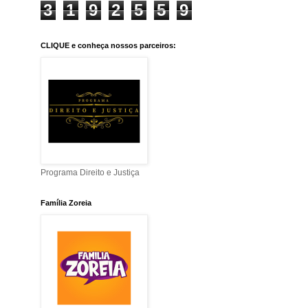
3
1
9
2
5
5
9
CLIQUE e conheça nossos parceiros:
Programa Direito e Justiça
Família Zoreia