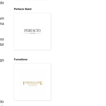
ido
Perfacto Batel
 um
uma
sso
tar
gs
Fornellone
do