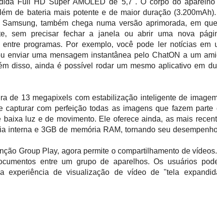
endida Full HD Super AMOLED de 5,7". O corpo do aparelho
 além de bateria mais potente e de maior duração (3.200mAh)
s da Samsung, também chega numa versão aprimorada, em qu
ente, sem precisar fechar a janela ou abrir uma nova pági
entre programas. Por exemplo, você pode ler notícias em
, ou enviar uma mensagem instantânea pelo ChatON a um am
ém disso, ainda é possível rodar um mesmo aplicativo em d
a de 13 megapixels com estabilização inteligente de image
e capturar com perfeição todas as imagens que fazem parte
 baixa luz e de movimento. Ele oferece ainda, as mais recen
a interna
e 3
GB de memória RAM, tornando seu desempenho
nção Group Play, agora permite o compartilhamento de vídeos
documentos entre um grupo de aparelhos. Os usuários po
ma experiência de visualização de vídeo de "tela expandid