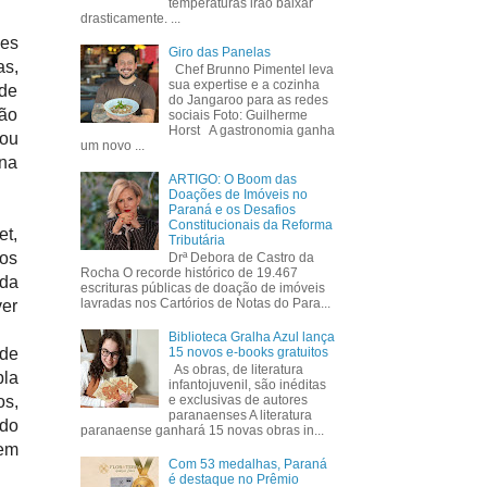
temperaturas irão baixar
drasticamente. ...
les
Giro das Panelas
as,
Chef Brunno Pimentel leva
sua expertise e a cozinha
 de
do Jangaroo para as redes
ção
sociais Foto: Guilherme
Horst A gastronomia ganha
ou
um novo ...
 na
ARTIGO: O Boom das
Doações de Imóveis no
Paraná e os Desafios
Constitucionais da Reforma
et,
Tributária
 os
Drª Debora de Castro da
Rocha O recorde histórico de 19.467
ada
escrituras públicas de doação de imóveis
lavradas nos Cartórios de Notas do Para...
ver
Biblioteca Gralha Azul lança
nde
15 novos e-books gratuitos
As obras, de literatura
pla
infantojuvenil, são inéditas
os,
e exclusivas de autores
paranaenses A literatura
 do
paranaense ganhará 15 novas obras in...
 em
Com 53 medalhas, Paraná
é destaque no Prêmio