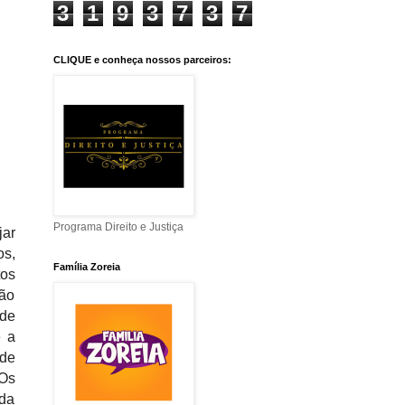
3
1
9
3
7
3
7
CLIQUE e conheça nossos parceiros:
Programa Direito e Justiça
jar
os,
Família Zoreia
tos
são
 de
e
a
 de
 Os
 da