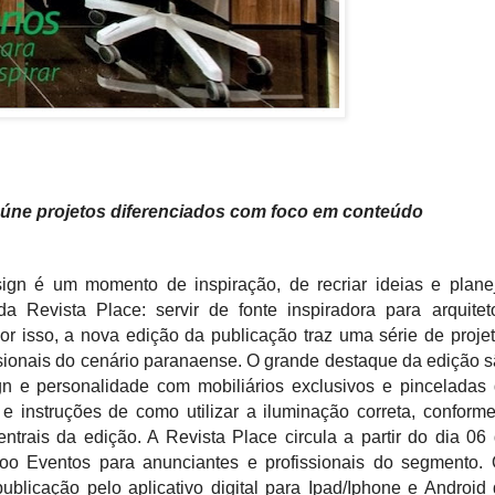
eúne projetos diferenciados com foco em conteúdo
ign é um momento de inspiração, de recriar ideias e plane
a Revista Place: servir de fonte inspiradora para arquitet
Por isso, a nova edição da publicação traz uma série de proje
ssionais do cenário paranaense. O grande destaque da edição 
n e personalidade com mobiliários exclusivos e pinceladas
s e instruções de como utilizar a iluminação correta, conform
trais da edição. A Revista Place circula a partir do dia 06
o Eventos para anunciantes e profissionais do segmento.
blicação pelo aplicativo digital para Ipad/Iphone e Android