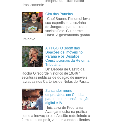
temperaturas irão baixar
drasticamente. ...
Giro das Panelas
Chef Brunno Pimentel leva
sua expertise e a cozinha
do Jangaroo para as redes
sociais Foto: Guilherme
Horst A gastronomia ganha
um novo ...
ARTIGO: O Boom das
Doações de Imóveis no
Paraná e os Desafios
Constitucionais da Reforma
Tributária
Drª Debora de Castro da
Rocha O recorde histórico de 19.467
escrituras públicas de doação de imóveis
lavradas nos Cartórios de Notas do Para...
Santander reúne
empresários em Curitiba
para debater transformação
digital e IA
Iniciativa do Programa
Avançar mostra na prática
como a inovação e a IA estão redefinindo a
forma de competir, vender, atender clientes
...