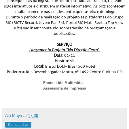
consequências da ingestão de álcool associada ao trânsito, realizam
jogos interativos e distribuem material informativo. As blitz acontecem
simultaneamente nas cidades, entre quinta-feira e domingo.
Durante o período de realização do projeto as plataformas do Grupo
RIC (RICTV Record, Jovem Pan FM, Portal RIC Mais, Revista Top View
e
its
) vão inserir conteúdo sobre trânsito na programação e
publicações.
SERVIÇO
Lançamento Projeto “Na Direção Certa”
Data:
01/11
Horário:
9h
Local:
Bristol Dobly Brasil 500 Hotel
Endereço:
Rua Desembargador Motta, n° 1499 Centro Curitiba-PR
Fonte: Lide Multimídia
Assessoria de Imprensa
Ale Maya
at
17:39
Compartilhar