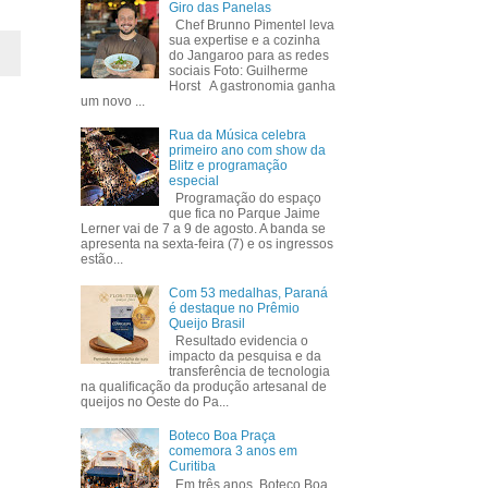
Giro das Panelas
Chef Brunno Pimentel leva
sua expertise e a cozinha
do Jangaroo para as redes
sociais Foto: Guilherme
Horst A gastronomia ganha
um novo ...
Rua da Música celebra
primeiro ano com show da
Blitz e programação
especial
Programação do espaço
que fica no Parque Jaime
Lerner vai de 7 a 9 de agosto. A banda se
apresenta na sexta-feira (7) e os ingressos
estão...
Com 53 medalhas, Paraná
é destaque no Prêmio
Queijo Brasil
Resultado evidencia o
impacto da pesquisa e da
transferência de tecnologia
na qualificação da produção artesanal de
queijos no Oeste do Pa...
Boteco Boa Praça
comemora 3 anos em
Curitiba
Em três anos, Boteco Boa