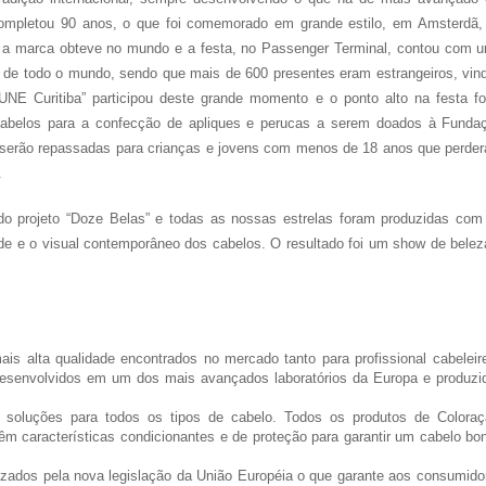
ompletou 90 anos, o que foi comemorado em grande estilo, em Amsterdã,
e a marca obteve no mundo e a festa, no Passenger Terminal, contou com 
de todo o mundo, sendo que mais de 600 presentes eram estrangeiros, vin
EUNE Curitiba” participou deste grande momento e o ponto alto na festa fo
cabelos para a confecção de apliques e perucas a serem doados à Funda
 serão repassadas para crianças e jovens com menos de 18 anos que perde
.
o projeto “Doze Belas” e todas as nossas estrelas foram produzidas com
ade e o visual contemporâneo dos cabelos. O resultado foi um show de belez
s alta qualidade encontrados no mercado tanto para profissional cabeleire
desenvolvidos em um dos mais avançados laboratórios da Europa e produzi
oluções para todos os tipos de cabelo. Todos os produtos de Coloraç
m características condicionantes e de proteção para garantir um cabelo bon
izados pela nova legislação da União Européia o que garante aos consumido