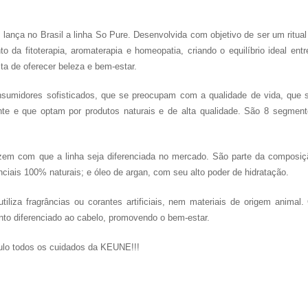
ança no Brasil a linha So Pure. Desenvolvida com objetivo de ser um ritual
da fitoterapia, aromaterapia e homeopatia, criando o equilíbrio ideal entr
a de oferecer beleza e bem-estar.
nsumidores sofisticados, que se preocupam com a qualidade de vida, que 
te e que optam por produtos naturais e de alta qualidade. São 8 segment
zem com que a linha seja diferenciada no mercado. São parte da composiç
ciais 100% naturais; e óleo de argan, com seu alto poder de hidratação.
tiliza fragrâncias ou corantes artificiais, nem materiais de origem animal.
nto diferenciado ao cabelo, promovendo o bem-estar.
todos os cuidados da KEUNE!!!