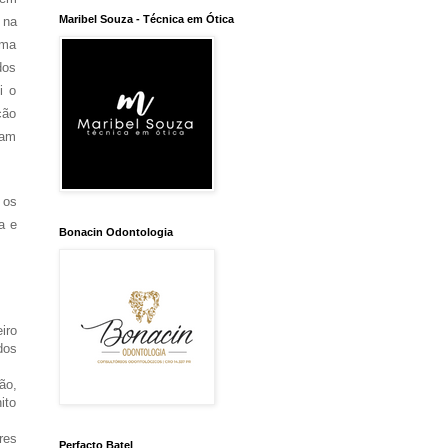
Maribel Souza - Técnica em Ótica
 na
uma
dos
i o
ção
ram
 os
a e
Bonacin Odontologia
iro
dos
ão,
ito
res
Perfacto Batel