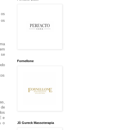
 os
 os
uma
 em
 se
Fornellone
ndo
tos
as,
 de
dos
E e
a o
Jô Gureck Massoterapia