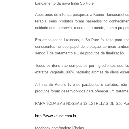
Lançamento da nova linha So Pure
Após anos de intensa pesquisa, a Keune Haircosmetics l
terapia, seus produtos foram baseados no conhecimento 
cuidado com o cabelo, o corpo e a mente, com a propost
Em embalagens luxuosas, a So Pure foi feita para co
conscientes no seu papel de proteção ao meio ambien
sendo 7 de tratamento e 1 de produtos de finalização.
Todos os itens são compostos por ingredientes que fa
extratos vegetais 100% naturais; aromas de óleos essen
A linha So Pure é livre de parabenos e sulfatos, não u
produtos foram desenvolvidos para oferecer um tratame
PARA TODAS AS NOSSAS 12 ESTRELAS DE São Paulo 
http://www.keune.com.br
facebook.com/projeto12belas