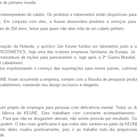
s de primeiro mundo.
 contemporâneo do cabelo. Os produtos e tratamentos estão disponíveis para
ros. Em conjunto com eles, a Keune desenvolve produtos e serviços para
is de 250 itens, feitos para quem não abre mão de um cabelo perfeito.
oração da Holanda, o químico Jan Keune fundou um laboratório junto a 
RCOSMETICS, hoje uma das maiores empresas familiares da Europa. Já
manufatura de loções para permanentes e, logo após a 2ª Guerra Mundial,
 cabeleireiro.
os impulsionaram o começo das exportações para outros países, culmina
NE foram assumindo a empresa, sempre com a filosofia de pesquisar produ
 cabeleireiro, mantendo seu design exclusivo e elegante.
m projeto de empregos para pessoas com deficiência mental. Todos os di
 à fábrica da KEUNE. Eles trabalham com constante acompanhamento
 Para que não se desgastem demais, não existe pressão por resultado. To
 podem. O fato mais gratificante é que todos eles sentem-se parte da KEUN
to deles mudou positivamente, pois ir ao trabalho todo dia proporcion
de.