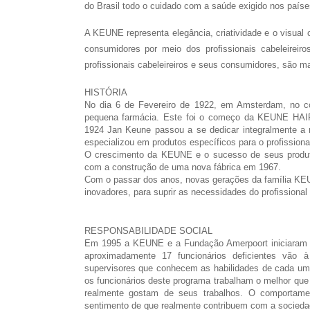
do Brasil todo o cuidado com a saúde exigido nos paíse
A KEUNE representa elegância, criatividade e o visual
consumidores por meio dos profissionais cabeleirei
profissionais cabeleireiros e seus consumidores, são ma
HISTÓRIA
No dia 6 de Fevereiro de 1922, em Amsterdam, no c
pequena farmácia. Este foi o começo da KEUNE HAI
1924 Jan Keune passou a se dedicar integralmente a 
especializou em produtos específicos para o profissional
O crescimento da KEUNE e o sucesso de seus produt
com a construção de uma nova fábrica em 1967.
Com o passar dos anos, novas gerações da família KEU
inovadores, para suprir as necessidades do profissional
RESPONSABILIDADE SOCIAL
Em 1995 a KEUNE e a Fundação Amerpoort iniciaram u
aproximadamente 17 funcionários deficientes vão
supervisores que conhecem as habilidades de cada um.
os funcionários deste programa trabalham o melhor que
realmente gostam de seus trabalhos. O comportamen
sentimento de que realmente contribuem com a socieda