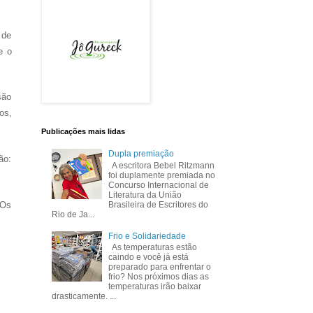
 de
e o
são
os,
Publicações mais lidas
Dupla premiação
ão:
A escritora Bebel Ritzmann
foi duplamente premiada no
Concurso Internacional de
Literatura da União
Brasileira de Escritores do
 Os
Rio de Ja...
Frio e Solidariedade
As temperaturas estão
caindo e você já está
preparado para enfrentar o
frio? Nos próximos dias as
temperaturas irão baixar
drasticamente. ...