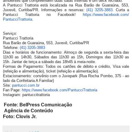
ambientes que compreendem duas salas internas e um deck fechado.
A Pantucci Trattoria está localizada na Rua Barão de Guaraúna, 553,
Juvevê, Curitiba/PR. Informações e reservas:
(41) 3205-3883
. Curta a
Pantucci Trattoria no Facebook!
https://www.facebook.com/
PantucciTrattoria
.
Serviço:
Pantucci Trattoria
Rua Barão de Guaraúna, 553, Juvevê, Curitiba/PR
Telefone:
(41) 3205-3883
Dias e horários de funcionamento: Almoço de segunda a sexta-feira das
11h30 as 14h30, Sábados das 11h30 as 15h, Domingos das 11h30 as
15h. Jantar de terça a sábado das 18h45 à meia-noite.
Formas de Pagamento: Todos os cartões de débito e crédito, Visa vale
(refeição e alimentação), ticket (refeição e alimentação).
Estacionamento: convênio com o Juvepark (Rua Rocha Pombo, 375 - ao
lado da Confeitaria A Familiar)
Site:
pantucci.com.br
Fan Page:
https://www.facebook.com/
PantucciTrattoria
Instagram: pantuccitrattoria
Fonte:
BelPre
ss Comunicação
Agência de Conteúdo
Foto: Clovis Jr.