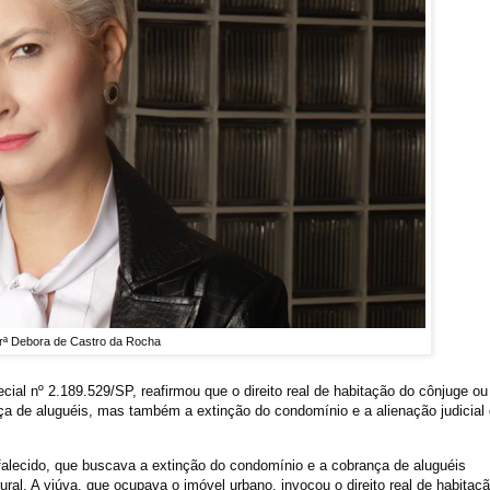
rª Debora de Castro da Rocha
cial nº 2.189.529/SP, reafirmou que o direito real de habitação do cônjuge ou
 de aluguéis, mas também a extinção do condomínio e a alienação judicial
falecido, que buscava a extinção do condomínio e a cobrança de aluguéis
ural. A viúva, que ocupava o imóvel urbano, invocou o direito real de habitaçã