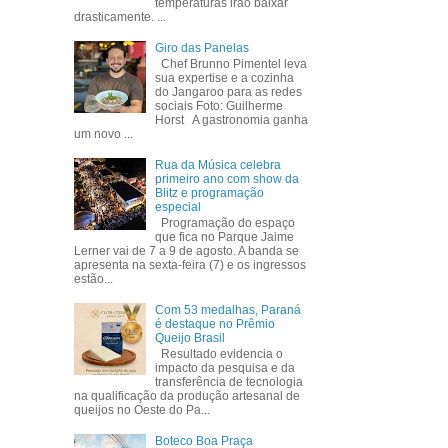
temperaturas irão baixar
drasticamente. ...
Giro das Panelas
Chef Brunno Pimentel leva
sua expertise e a cozinha
do Jangaroo para as redes
sociais Foto: Guilherme
Horst A gastronomia ganha
um novo ...
Rua da Música celebra
primeiro ano com show da
Blitz e programação
especial
Programação do espaço
que fica no Parque Jaime
Lerner vai de 7 a 9 de agosto. A banda se
apresenta na sexta-feira (7) e os ingressos
estão...
Com 53 medalhas, Paraná
é destaque no Prêmio
Queijo Brasil
Resultado evidencia o
impacto da pesquisa e da
transferência de tecnologia
na qualificação da produção artesanal de
queijos no Oeste do Pa...
Boteco Boa Praça