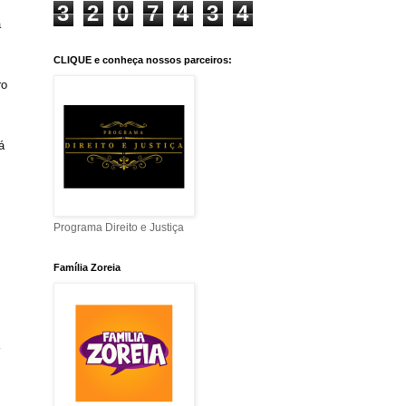
3
2
0
7
4
3
4
a
CLIQUE e conheça nossos parceiros:
ro
á
Programa Direito e Justiça
Família Zoreia