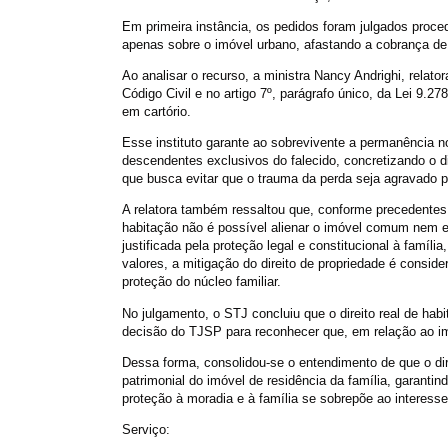
Em primeira instância, os pedidos foram julgados proce
apenas sobre o imóvel urbano, afastando a cobrança de 
Ao analisar o recurso, a ministra Nancy Andrighi, relator
Código Civil e no artigo 7º, parágrafo único, da Lei 9.2
em cartório.
Esse instituto garante ao sobrevivente a permanência 
descendentes exclusivos do falecido, concretizando o di
que busca evitar que o trauma da perda seja agravado p
A relatora também ressaltou que, conforme precedentes d
habitação não é possível alienar o imóvel comum nem ex
justificada pela proteção legal e constitucional à famíl
valores, a mitigação do direito de propriedade é consid
proteção do núcleo familiar.
No julgamento, o STJ concluiu que o direito real de h
decisão do TJSP para reconhecer que, em relação ao imó
Dessa forma, consolidou-se o entendimento de que o dire
patrimonial do imóvel de residência da família, garanti
proteção à moradia e à família se sobrepõe ao interesse 
Serviço: