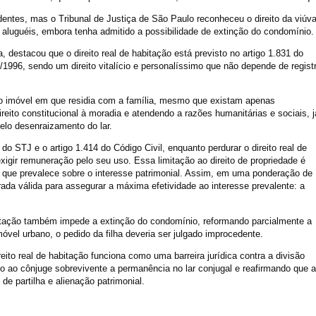
dentes, mas o Tribunal de Justiça de São Paulo reconheceu o direito da viúv
aluguéis, embora tenha admitido a possibilidade de extinção do condomínio.
a, destacou que o direito real de habitação está previsto no artigo 1.831 do
78/1996, sendo um direito vitalício e personalíssimo que não depende de regist
no imóvel em que residia com a família, mesmo que existam apenas
reito constitucional à moradia e atendendo a razões humanitárias e sociais, j
elo desenraizamento do lar.
o STJ e o artigo 1.414 do Código Civil, enquanto perdurar o direito real de
igir remuneração pelo seu uso. Essa limitação ao direito de propriedade é
ia, que prevalece sobre o interesse patrimonial. Assim, em uma ponderação de
erada válida para assegurar a máxima efetividade ao interesse prevalente: a
abitação também impede a extinção do condomínio, reformando parcialmente a
vel urbano, o pedido da filha deveria ser julgado improcedente.
ito real de habitação funciona como uma barreira jurídica contra a divisão
ndo ao cônjuge sobrevivente a permanência no lar conjugal e reafirmando que a
de partilha e alienação patrimonial.