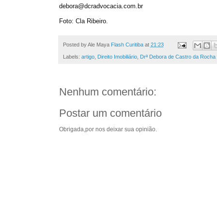
debora@dcradvocacia.com.br
Foto: Cla Ribeiro.
Posted by Ale Maya
Flash Curitiba
at
21:23
Labels:
artigo
,
Direito Imobiliário
,
Drª Debora de Castro da Rocha
Nenhum comentário:
Postar um comentário
Obrigada,por nos deixar sua opinião.